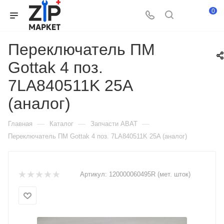
0
Переключатель ПМ
Gottak 4 поз.
7LA840511K 25A
(аналог)
—
—
—
Главная
Каталог
Запчасти ABAT
Переключатель ПМ Gottak 4 поз. 7LA840511K 25A (аналог)
Артикул:
120000060495R (мет. шток)