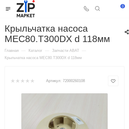
0
Крыльчатка насоса
MEC80.Т300DХ d 118мм
—
—
—
Главная
Каталог
Запчасти ABAT
Крыльчатка насоса MEC80.Т300DХ d 118мм
Артикул:
72000260108