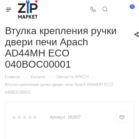
0
Втулка крепления ручки
двери печи Apach
AD44MH ECO
040BOC00001
—
—
—
Главная
Каталог
Запчасти APACH
Втулка крепления ручки двери печи Apach AD44MH ECO
040BOC00001
Артикул:
181837