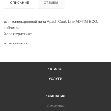
ОПИСАНИЕ
ОТЗЫВЫ
для конвекционной печи Apach Cook Line AD44M ECO,
таблетка
Характеристики:
температура выключения: 140 °C
функция: 1NC
число полюсов: 1 =-полярн.
переключающая мощность: 16 А
присоединение: F6,3
КАТАЛОГ
УСЛУГИ
КОМПАНИЯ
О компании