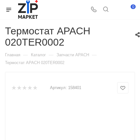
0
Термостат APACH
020TER0002
—
—
—
Главная
Каталог
Запчасти APACH
Термостат APACH 020TER0002
Артикул:
158401