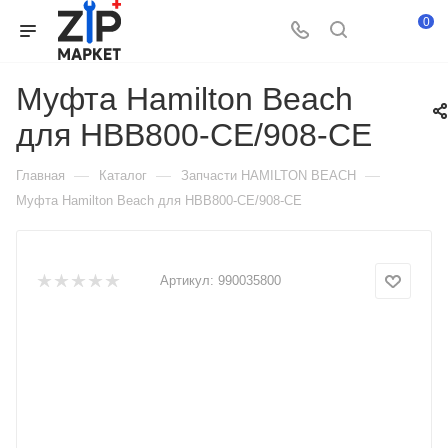
0
Муфта Hamilton Beach
для HBB800-CE/908-CE
—
—
—
Главная
Каталог
Запчасти HAMILTON BEACH
Муфта Hamilton Beach для HBB800-CE/908-CE
Артикул:
990035800