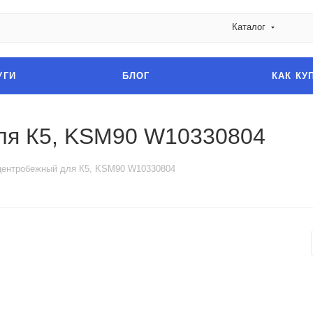
Каталог
УГИ
БЛОГ
КАК КУ
ля К5, KSM90 W10330804
центробежный для К5, KSM90 W10330804