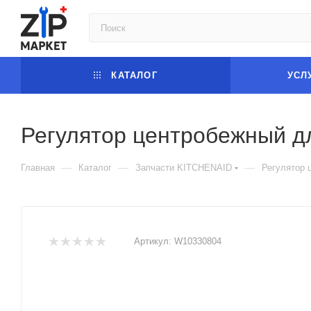
КАТАЛОГ
УСЛ
Регулятор центробежный д
—
—
—
Главная
Каталог
Запчасти KITCHENAID
Регулятор 
Артикул:
W10330804