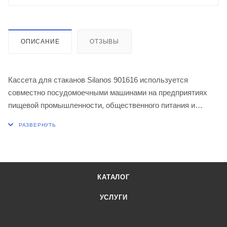
ОПИСАНИЕ
ОТЗЫВЫ
Кассета для стаканов Silanos 901616 используется
совместно посудомоечными машинами на предприятиях
пищевой промышленности, общественного питания и
торговли. Модель представляет собой ударопрочную и
термостойкую конструкцию из полипропилена желтого
цвета.
Характеристики:
КАТАЛОГ
Размер: 500x500x105 мм
УСЛУГИ