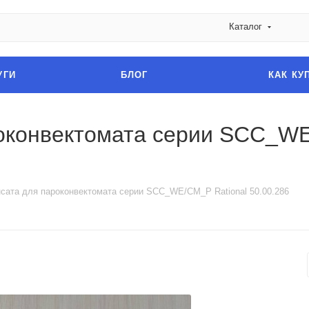
Каталог
УГИ
БЛОГ
КАК КУ
оконвектомата серии SCC_WE
сата для пароконвектомата серии SCC_WE/CM_P Rational 50.00.286