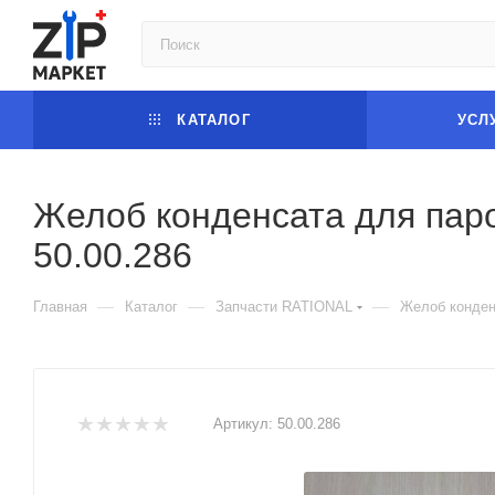
КАТАЛОГ
УСЛ
Желоб конденсата для пар
50.00.286
—
—
—
Главная
Каталог
Запчасти RATIONAL
Желоб конден
Артикул:
50.00.286