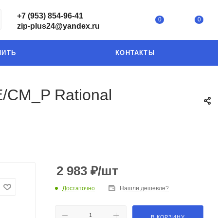
+7 (953) 854-96-41
0
0
zip-plus24@yandex.ru
ПИТЬ
КОНТАКТЫ
/CM_P Rational
2 983
₽
/шт
Достаточно
Нашли дешевле?
В КОРЗИНУ