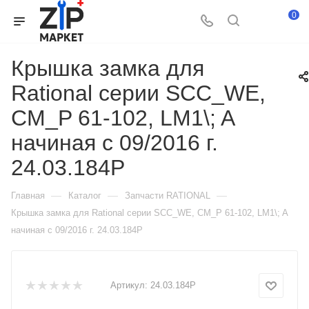
0
Крышка замка для
Rational серии SCC_WE,
CM_P 61-102, LM1\; A
начиная с 09/2016 г.
24.03.184P
—
—
—
Главная
Каталог
Запчасти RATIONAL
Крышка замка для Rational серии SCC_WE, CM_P 61-102, LM1\; A
начиная с 09/2016 г. 24.03.184P
Артикул:
24.03.184P