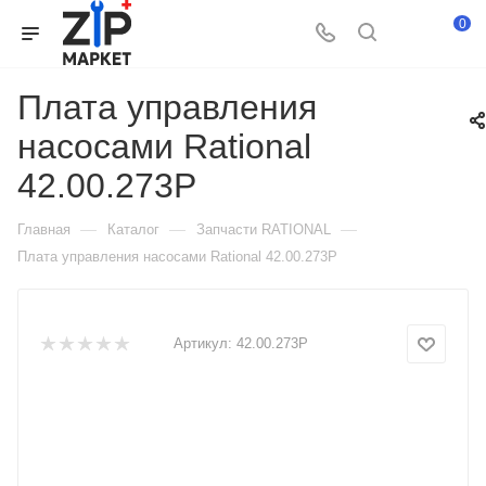
0
Плата управления
насосами Rational
42.00.273P
—
—
—
Главная
Каталог
Запчасти RATIONAL
Плата управления насосами Rational 42.00.273P
Артикул:
42.00.273P