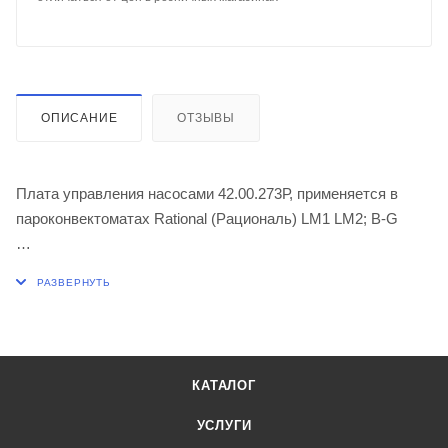
ОПИСАНИЕ
ОТЗЫВЫ
Плата управления насосами 42.00.273Р, применяется в
пароконвектоматах Rational (Рациональ) LM1 LM2; B-G
iCombi Pro LM1 выпускаются с 03/2020 по настоящее
время, iCombi Classic LM2 выпускаются с 03/2020 по
настоящее время.
КАТАЛОГ
УСЛУГИ