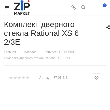
0
Комплект дверного
стекла Rational XS 6
2/3E
—
—
—
Главная
Каталог
Запчасти RATIONAL
Комплект дверного стекла Rational XS 6 2/3E
Артикул:
87.01.416