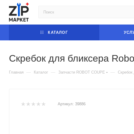
КАТАЛОГ
УСЛ
Скребок для бликсера Robot
—
—
—
Главная
Каталог
Запчасти ROBOT COUPE
Скребок 
Артикул:
39886