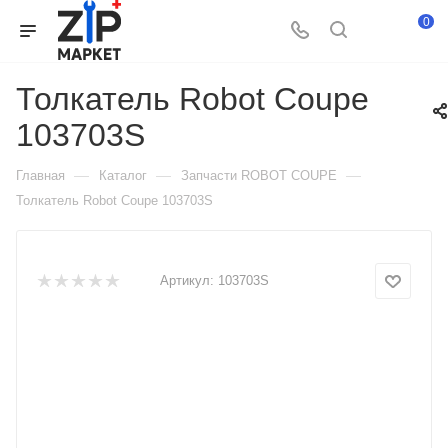
0
Толкатель Robot Coupe
103703S
—
—
—
Главная
Каталог
Запчасти ROBOT COUPE
Толкатель Robot Coupe 103703S
Артикул:
103703S