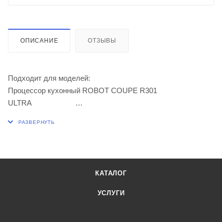
ОПИСАНИЕ
ОТЗЫВЫ
Подходит для моделей:
Процессор кухонный ROBOT COUPE R301
ULTRA
Процессор кухонный ROBOT COUPE R301 ULTRA с
набором дисков
Овощерезка ROBOT COUPE
CL20
КАТАЛОГ
Овощерезка ROBOT COUPE CL20 с дисками
УСЛУГИ
145x85x270mm