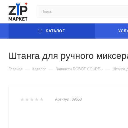
КАТАЛОГ
УСЛ
Штанга для ручного миксер
—
—
—
Главная
Каталог
Запчасти ROBOT COUPE
Штанга д
Артикул:
89658