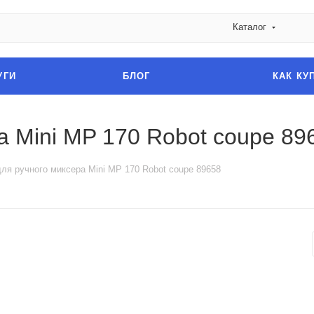
Каталог
УГИ
БЛОГ
КАК КУ
а Mini MP 170 Robot coupe 89
ля ручного миксера Mini MP 170 Robot coupe 89658