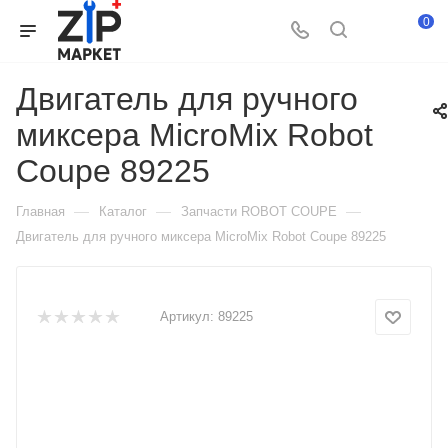
0
Двигатель для ручного
миксера MicroMix Robot
Coupe 89225
—
—
—
Главная
Каталог
Запчасти ROBOT COUPE
Двигатель для ручного миксера MicroMix Robot Coupe 89225
Артикул:
89225