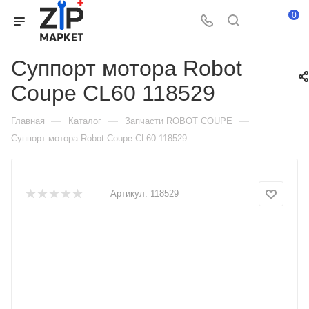
0
Суппорт мотора Robot
Coupe CL60 118529
—
—
—
Главная
Каталог
Запчасти ROBOT COUPE
Суппорт мотора Robot Coupe CL60 118529
Артикул:
118529