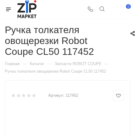
0
Ручка толкателя
овощерезки Robot
Coupe CL50 117452
—
—
—
Главная
Каталог
Запчасти ROBOT COUPE
Ручка толкателя овощерезки Robot Coupe CL50 117452
Артикул:
117452