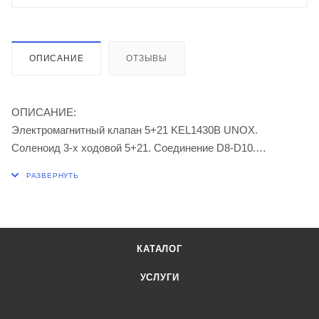
ОПИСАНИЕ
ОТЗЫВЫ
ОПИСАНИЕ:
Электромагнитный клапан 5+21 KEL1430B UNOX.
Соленоид 3-х ходовой 5+21. Соединение D8-D10.
Характеристики:
исполнение: одинарный
модель: прямой / 2 катушки
материал: пластмасса
КАТАЛОГ
температура макс.: 60 °C
тип: серия R 5+21
УСЛУГИ
вход: шланг ø 6 мм
питание: 220-240 В перем. тока