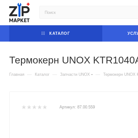
КАТАЛОГ
УСЛ
Термокерн UNOX KTR1040
—
—
—
Главная
Каталог
Запчасти UNOX
Термокерн UNOX 
Артикул:
87.00.559