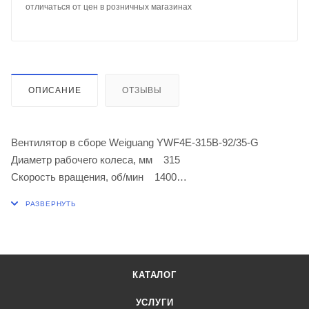
отличаться от цен в розничных магазинах
ОПИСАНИЕ
ОТЗЫВЫ
Вентилятор в сборе Weiguang YWF4E-315B-92/35-G
Диаметр рабочего колеса, мм 315
Скорость вращения, об/мин 1400
Напряжение питания 1 фаза/220-240В/50Гц
Потребляемая мощность, кВт 0.052/0,096
Расход воздуха, м3/час 1840
Количество полюсов двигателя, шт 4
Вес, кг 3,5
КАТАЛОГ
Уровень шума, dB 60
Габариты (ДхШхВ), мм 390х390х147
УСЛУГИ